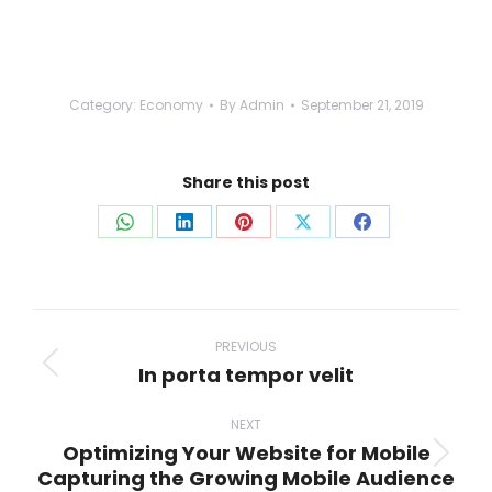
Category:
Economy
By
Admin
September 21, 2019
Share this post
Share
Share
Share
Share
Share
on
on
on
on
on
WhatsApp
LinkedIn
Pinterest
X
Facebook
Post
navigation
PREVIOUS
In porta tempor velit
Previous
post:
NEXT
Optimizing Your Website for Mobile
Next
Capturing the Growing Mobile Audience