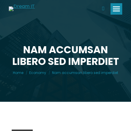
Search:
NAM ACCUMSAN
LIBERO SED IMPERDIET
You are here:
Home
Economy
Nam accumsan libero sed imperdiet